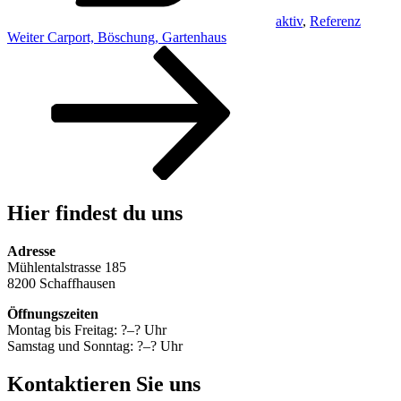
aktiv
,
Referenz
Beitragsnavigation
Nächster
Weiter
Carport, Böschung, Gartenhaus
Beitrag
Hier findest du uns
Adresse
Mühlentalstrasse 185
8200 Schaffhausen
Öffnungszeiten
Montag bis Freitag: ?–? Uhr
Samstag und Sonntag: ?–? Uhr
Kontaktieren Sie uns