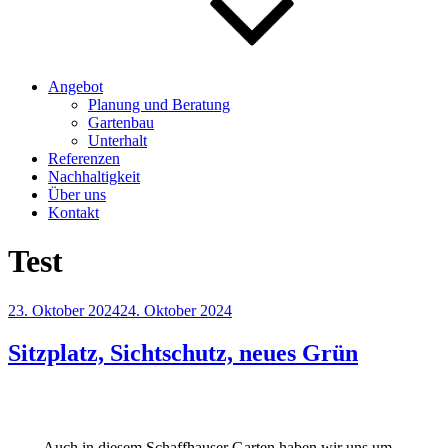
Angebot
Planung und Beratung
Gartenbau
Unterhalt
Referenzen
Nachhaltigkeit
Über uns
Kontakt
Test
Veröffentlicht
23. Oktober 2024
24. Oktober 2024
am
Sitzplatz, Sichtschutz, neues Grün
Auch in diesem Schaffhauser Garten haben wir uns um