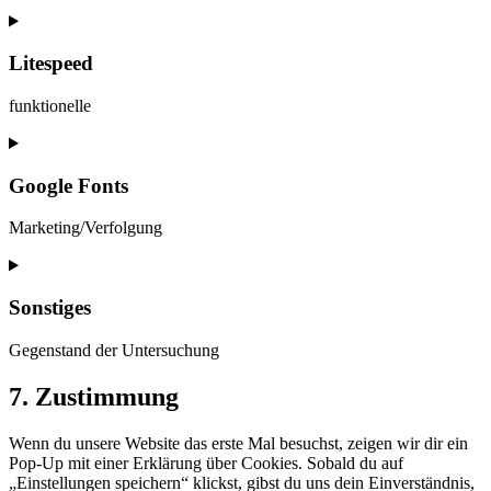
Consent
to
service
Litespeed
metaslider
funktionelle
Consent
to
service
Google Fonts
litespeed
Marketing/Verfolgung
Consent
to
service
Sonstiges
google-
fonts
Gegenstand der Untersuchung
Consent
7. Zustimmung
to
service
Wenn du unsere Website das erste Mal besuchst, zeigen wir dir ein
sonstiges
Pop-Up mit einer Erklärung über Cookies. Sobald du auf
„Einstellungen speichern“ klickst, gibst du uns dein Einverständnis,